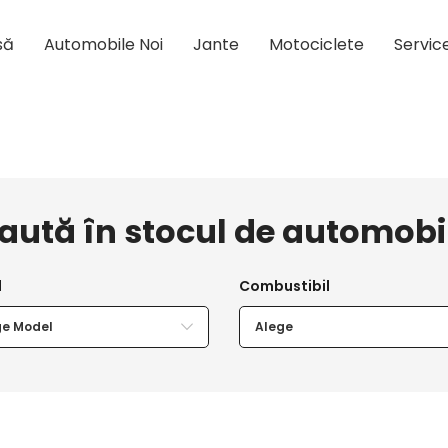
să
Automobile Noi
Jante
Motociclete
Servic
aută în stocul de
automobi
ge Model
Alege