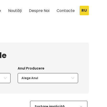
RU
e
Noutăți
Despre Noi
Contacte
le
Alege Anul