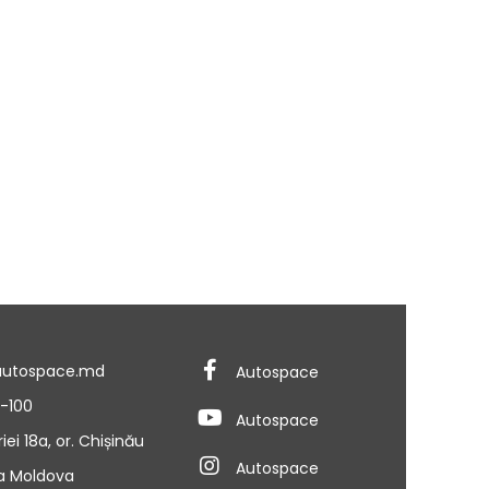
autospace.md
Autospace
3-100
Autospace
riei 18a, or. Chișinău
Autospace
a Moldova