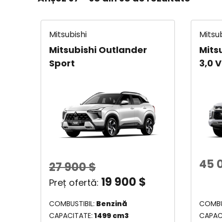
Mitsubishi
Mitsub
Mitsubishi Outlander
Mits
Sport
3,0 
45 
27 900
$
19 900
$
COMBUSTIBIL
Benzină
COMBU
CAPACITATE
1499 cm3
CAPAC