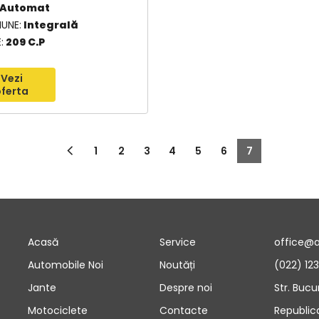
Automat
IUNE
Integrală
E
209 C.P
Vezi
ferta
1
2
3
4
5
6
7
Acasă
Service
office@
Automobile Noi
Noutăți
(022) 12
Jante
Despre noi
Str. Bucu
Motociclete
Contacte
Republic