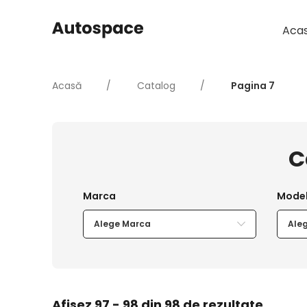
Aca
Acasă
Catalog
Pagina 7
C
Alege Marca
Ale
Afișez 97 - 98 din 98 de rezultate