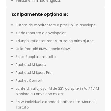
Versiune în limba engleză.
Echipamente opționale:
Sistem de monitorizare a presiunii în anvelope;
Kit de reparare a anvelopelor;
Triunghi reflectorizant si trusa de prim ajutor;
Grila frontală BMW “Iconic Glow”;
Black Sapphire metallic;
Pachetul M Sport;
Pachetul M Sport Pro;
Pachet Confort;
Jante din aliaj ușor M de 22″; cu spițe în V, 747 M
bicolore cu anvelope mixte;
BMW Individual extended leather trim ‘Merino’ |
Tartufo;