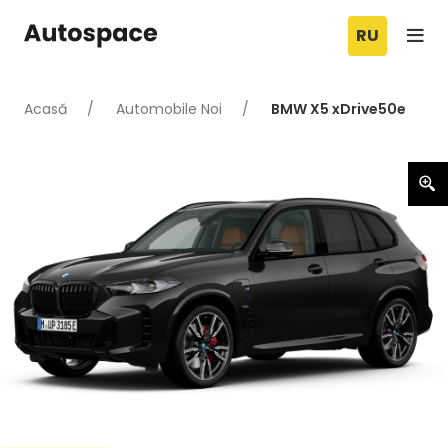
RU
Acasă
Automobile Noi
BMW X5 xDrive50e