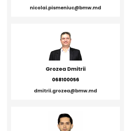
nicolai.pismeniuc@bmw.md
Grozea Dmitrii
068100056
dmitrii.grozea@bmw.md