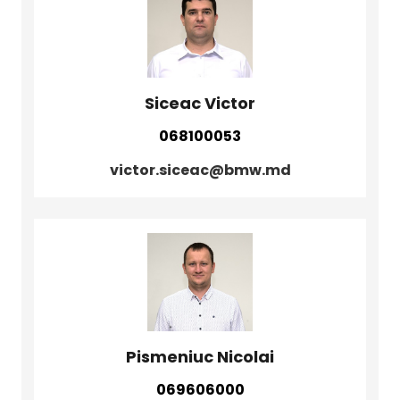
Siceac Victor
068100053
victor.siceac@bmw.md
Pismeniuc Nicolai
069606000