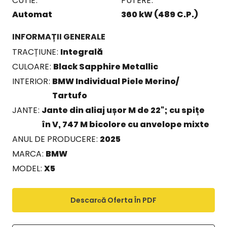
CUTIE
PUTERE
Automat
360 kW (489 C.P.)
INFORMAȚII GENERALE
TRACȚIUNE
Integrală
CULOARE
Black Sapphire Metallic
INTERIOR
BMW Individual Piele Merino/
Tartufo
JANTE
Jante din aliaj ușor M de 22"; cu spițe
în V, 747 M bicolore cu anvelope mixte
ANUL DE PRODUCERE
2025
MARCA
BMW
MODEL
X5
Descarсă Oferta În PDF