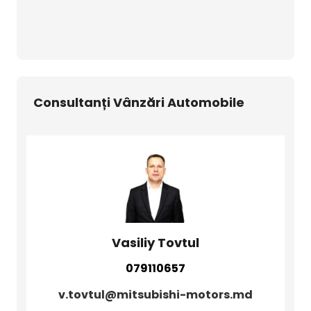
Consultanți Vânzări Automobile
Vasiliy Tovtul
079110657
v.tovtul@mitsubishi-motors.md