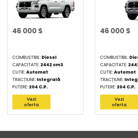
46 000
$
46 000
$
COMBUSTIBIL
Diesel
COMBUSTIBIL
Die
CAPACITATE
2442 cm3
CAPACITATE
244
CUTIE
Automat
CUTIE
Automat
TRACȚIUNE
Integrală
TRACȚIUNE
Integ
PUTERE
204 C.P.
PUTERE
204 C.P.
Vezi
Vezi
oferta
oferta