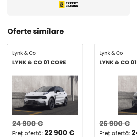
Oferte similare
Lynk & Co
Lynk & Co
LYNK & CO 01 CORE
LYNK & CO 0
24 900
€
26 900
€
22 900
€
2