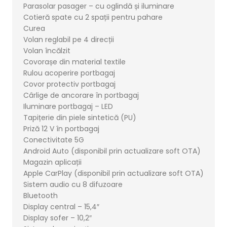
Parasolar pasager – cu oglindă și iluminare
Cotieră spate cu 2 spații pentru pahare
Curea
Volan reglabil pe 4 direcții
Volan încălzit
Covorașe din material textile
Rulou acoperire portbagaj
Covor protectiv portbagaj
Cârlige de ancorare în portbagaj
Iluminare portbagaj – LED
Tapițerie din piele sintetică (PU)
Priză 12 V în portbagaj
Conectivitate 5G
Android Auto (disponibil prin actualizare soft OTA)
Magazin aplicații
Apple CarPlay (disponibil prin actualizare soft OTA)
Sistem audio cu 8 difuzoare
Bluetooth
Display central – 15,4″
Display sofer – 10,2″