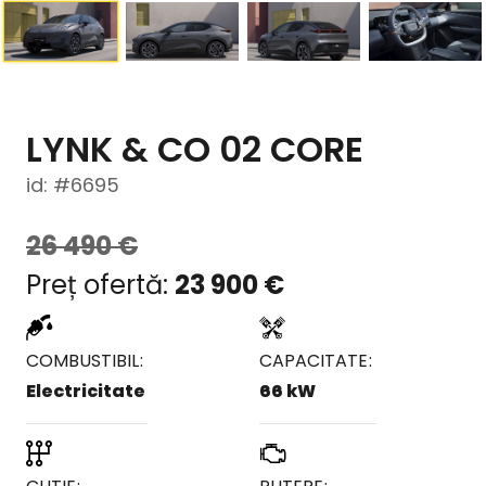
LYNK & CO 02 CORE
id: #6695
26 490
€
23 900
€
COMBUSTIBIL
CAPACITATE
Electricitate
66 kW