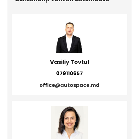
Vasiliy Tovtul
079110657
office@autospace.md