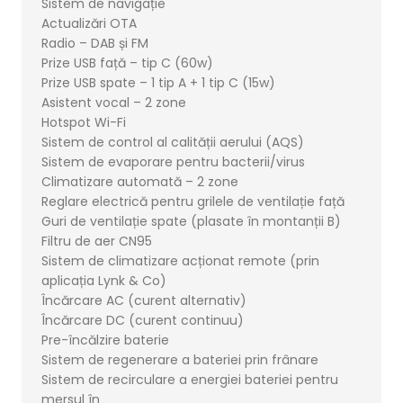
Sistem de navigație
Actualizări OTA
Radio – DAB și FM
Prize USB față – tip C (60w)
Prize USB spate – 1 tip A + 1 tip C (15w)
Asistent vocal – 2 zone
Hotspot Wi-Fi
Sistem de control al calității aerului (AQS)
Sistem de evaporare pentru bacterii/virus
Climatizare automată – 2 zone
Reglare electrică pentru grilele de ventilație față
Guri de ventilație spate (plasate în montanții B)
Filtru de aer CN95
Sistem de climatizare acționat remote (prin
aplicația Lynk & Co)
Încărcare AC (curent alternativ)
Încărcare DC (curent continuu)
Pre-încălzire baterie
Sistem de regenerare a bateriei prin frânare
Sistem de recirculare a energiei bateriei pentru
mersul în