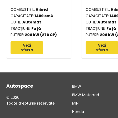
COMBUSTIBIL
Hibrid
COMBUSTIBIL
Hib
CAPACITATE
1499 cm3
CAPACITATE
149
CUTIE
Automat
CUTIE
Automat
TRACȚIUNE
Față
TRACȚIUNE
Față
PUTERE
206 kW (276 CP)
PUTERE
206 kW (
Vezi
Vezi
oferta
oferta
BMW
BMW Motorrad
© 2026
Toate drepturile rezervate
MINI
Honda