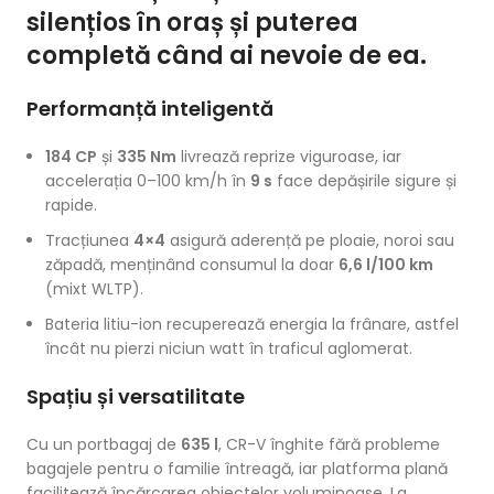
silențios în oraș și puterea
completă când ai nevoie de ea.
Performanță inteligentă
184 CP
și
335 Nm
livrează reprize viguroase, iar
accelerația 0–100 km/h în
9 s
face depășirile sigure și
rapide.
Tracțiunea
4×4
asigură aderență pe ploaie, noroi sau
zăpadă, menținând consumul la doar
6,6 l/100 km
(mixt WLTP).
Bateria litiu-ion recuperează energia la frânare, astfel
încât nu pierzi niciun watt în traficul aglomerat.
Spațiu și versatilitate
Cu un portbagaj de
635 l
, CR-V înghite fără probleme
bagajele pentru o familie întreagă, iar platforma plană
facilitează încărcarea obiectelor voluminoase. La