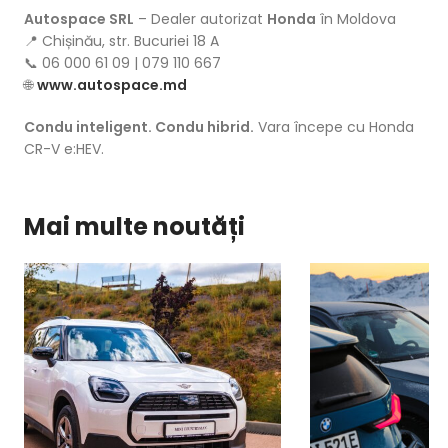
Autospace SRL
– Dealer autorizat
Honda
în Moldova
📍 Chișinău, str. Bucuriei 18 A
📞 06 000 61 09 | 079 110 667
🌐
www.autospace.md
Condu inteligent. Condu hibrid.
Vara începe cu Honda
CR-V e:HEV.
Mai multe noutăți