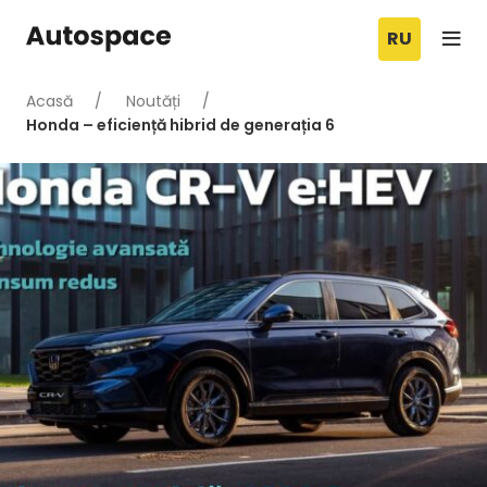
RU
Acasă
Noutăți
Honda – eficiență hibrid de generația 6