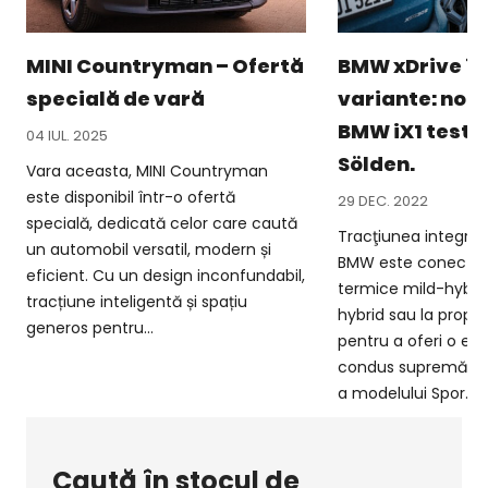
MINI Countryman – Ofertă
BMW xDrive în 
specială de vară
variante: noil
BMW iX1 testat
04 IUL. 2025
Sölden.
Vara aceasta, MINI Countryman
este disponibil într-o ofertă
29 DEC. 2022
specială, dedicată celor care caută
Tracţiunea integral
un automobil versatil, modern și
BMW este conectat
eficient. Cu un design inconfundabil,
termice mild-hybrid
tracțiune inteligentă și spațiu
hybrid sau la propul
generos pentru...
pentru a oferi o ex
condus supremă în
a modelului Spor...
Caută în stocul de