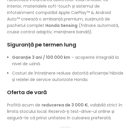
interior, materialele soft-touch și sistemul de
infotainment compatibil Apple CarPlay™ & Android
Auto™ creează o ambianță premium, susținută de
pachetul complet
Honda Sensing
(frânare automată,
cruise control adaptiv, menținere bandă).
Siguranță pe termen lung
Garanție 3 ani / 100 000 km
– acoperire integrală la
nivel de uzină.
Costuri de întreținere reduse datorită eficienței hibride
și rețelei de service autorizate Honda.
Oferta de vară
Profită acum de
reducerea de 3 000 €
, valabilă strict în
limita stocului local. Rezervă-ți test-drive-ul online și
asigură-te că prinzi unitatea în culoarea preferată.