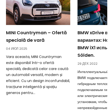
MINI Countryman – Ofertă
BMW xDrive в т
specială de vară
вариантах: Но
BMW iX1 испыт
04 ИЮЛ 2025
Sölden.
Vara aceasta, MINI Countryman
este disponibil într-o ofertă
29 ДЕК 2022
specială, dedicată celor care caută
Интеллектуальный п
un automobil versatil, modern și
BMW подключается 
eficient. Cu un design inconfundabil,
гибридным тепловым
tracțiune inteligentă și spațiu
подключаемым гибр
generos pentru...
или электрическим 
установкам, чтобы о
непревзойденные вп