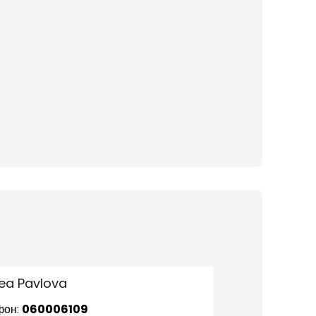
ea Pavlova
фон:
060006109