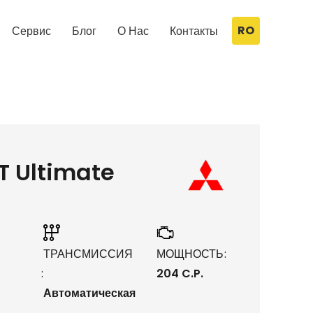
RO
Сервис
Блог
О Нас
Контакты
T Ultimate
ТРАНСМИССИЯ
МОЩНОСТЬ
3
204 C.P.
Автоматическая