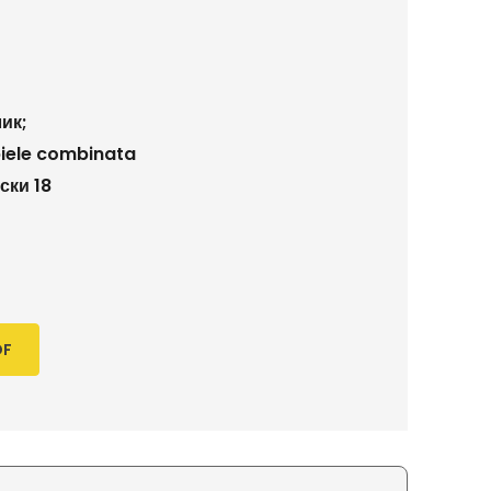
ик;
piele combinata
ски 18
DF