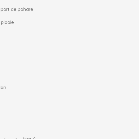
suport de pahare
 ploaie
lan