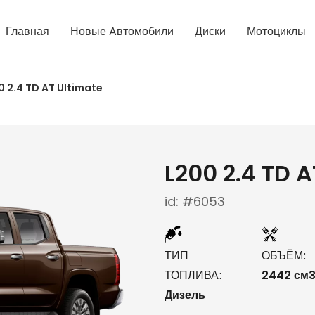
Главная
Новые Aвтомобили
Диски
Мотоциклы
0 2.4 TD AT Ultimate
L200 2.4 TD A
id: #6053
ТИП
ОБЪЁМ
ТОПЛИВА
2442 см
Дизель