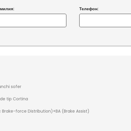
амилия:
Телефон:
unchi sofer
 de tip Cortina
 Brake-force Distribution)+BA (Brake Assist)