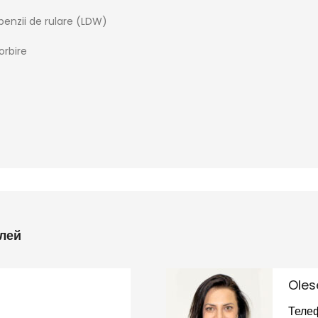
benzii de rulare (LDW)
orbire
лей
Oles
Теле