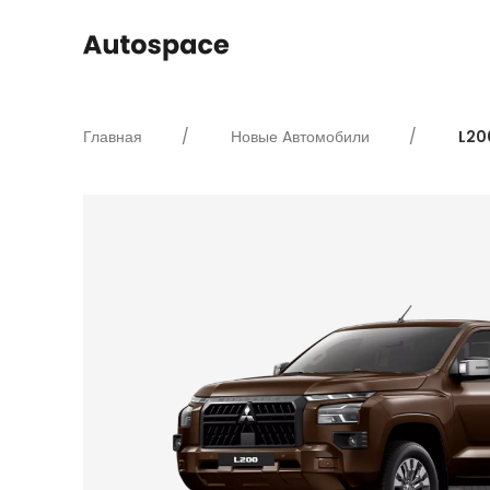
Главная
Новые Aвтомобили
L20