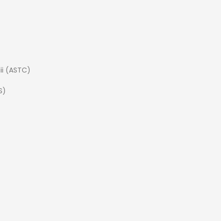
nii (ASTC)
S)