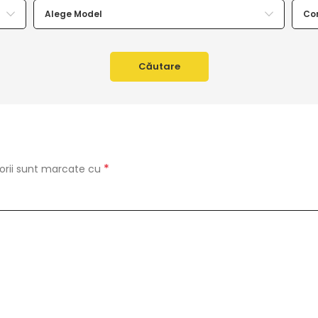
Alege Model
Co
Căutare
*
orii sunt marcate cu