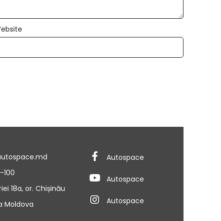
ebsite
autospace.md
Autospace
3-100
Autospace
riei 18a, or. Chișinău
Autospace
a Moldova