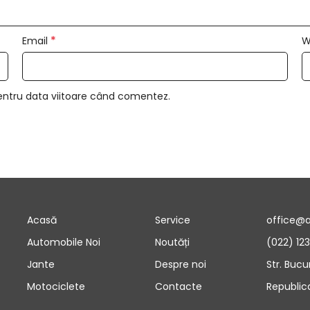
*
Email
W
entru data viitoare când comentez.
Acasă
Service
office@
Automobile Noi
Noutăți
(022) 12
Jante
Despre noi
Str. Bucu
Motociclete
Contacte
Republic