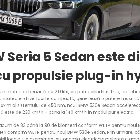
 Seria 5 Sedan este di
u propulsie plug-in hy
 motor pe benzină, de 2,0 litri, cu patru cilindri în linie, cu t
unitatea e-drive foarte compactă, generează o putere maximă 
xim al sistemului de 450 Nm, noul BMW 530e Sedan accelerează
ă este de 230 km/h – până la 140 km/h în modul pur electric.
acum de 83 până la 90 de kilometri conform WLTP pentru noul 
metri conform WLTP pentru noul BMW 530e Sedan. Prin urmare, că
misii locale. De asemenea, autonomia electrică excelentă a amb