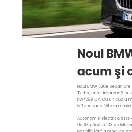
Noul BMW
acum şi c
Noul BMW 530e Sedan are un
Turbo, care, împreună cu 
kW/299 CP. Cu un cuplu ma
6,3 secunde. Viteza maxim
Autonomie electrică este 
de 93 până la 103 de kilo
posibilă fără a produce e