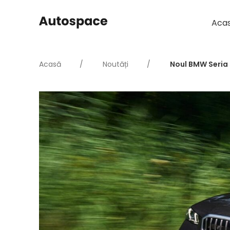
Aca
Acasă
Noutăți
Noul BMW Seria 