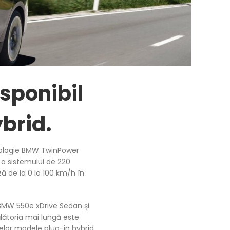
sponibil
brid.
ehnologie BMW TwinPower
a sistemului de 220
 de la 0 la 100 km/h în
BMW 550e xDrive Sedan şi
lătoria mai lungă este
elor modele plug-in hybrid