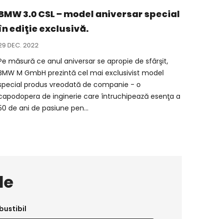
BMW 3.0 CSL – model aniversar special
în ediţie exclusivă.
29 DEC. 2022
Pe măsură ce anul aniversar se apropie de sfârşit,
BMW M GmbH prezintă cel mai exclusivist model
special produs vreodată de companie - o
capodopera de inginerie care întruchipează esenţa a
50 de ani de pasiune pen...
le