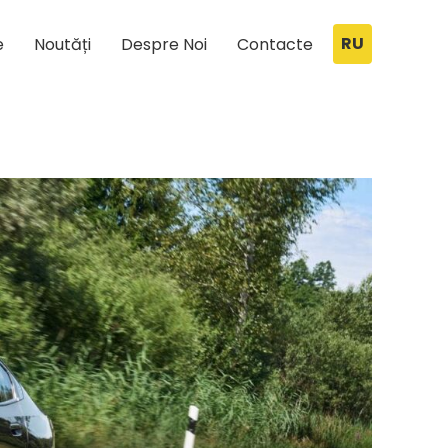
RU
e
Noutăți
Despre Noi
Contacte